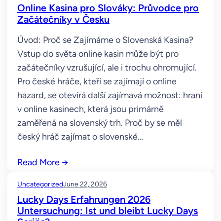
Online Kasina pro Slováky: Průvodce pro
Začátečníky v Česku
Úvod: Proč se Zajímáme o Slovenská Kasina?
Vstup do světa online kasin může být pro
začátečníky vzrušující, ale i trochu ohromující.
Pro české hráče, kteří se zajímají o online
hazard, se otevírá další zajímavá možnost: hraní
v online kasinech, která jsou primárně
zaměřená na slovenský trh. Proč by se měl
český hráč zajímat o slovenské…
Read More
→
Uncategorized
June 22, 2026
Lucky Days Erfahrungen 2026
Untersuchung: Ist und bleibt Lucky Days