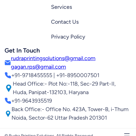
Services
Contact Us
Privacy Policy
Get In Touch
rudraprintingsolutions@gmail.com
gagan.rps@gmail.com
+91-9718455555 | +91-8950007501
Head Office:- Plot No:-118, Sec-29 Part-II,
Huda, Panipat-132103, Haryana
+91-9643935519
Back Office:- Office No. 423A, Tower-B, i-Thum
Noida, Sector-62 Uttar Pradesh 201301
© Rudra Printing Solutions. All Rights Reserved.