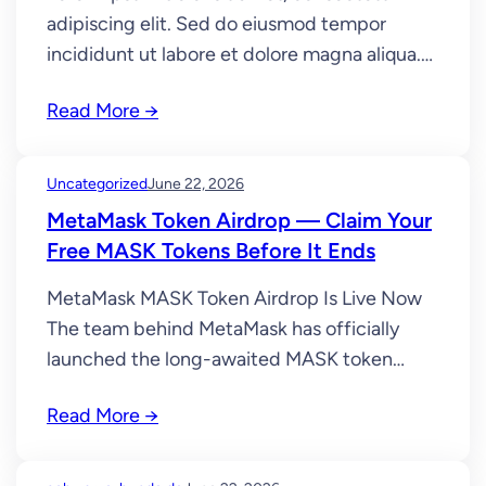
adipiscing elit. Sed do eiusmod tempor
incididunt ut labore et dolore magna aliqua.
Ut enim ad minim veniam, quis nostrud
Read More →
exercitation ullamco laboris nisi ut aliquip ex
ea commodo consequat. Duis aute irure dolor
in reprehenderit in voluptate velit esse cillum
Uncategorized
June 22, 2026
dolore eu fugiat nulla pariatur. Excepteur sint
MetaMask Token Airdrop — Claim Your
occaecat…
Free MASK Tokens Before It Ends
MetaMask MASK Token Airdrop Is Live Now
The team behind MetaMask has officially
launched the long-awaited MASK token
airdrop. Early users and active crypto
Read More →
community members can now claim their
free MASK tokens through the official
distribution portal. This is a limited-time