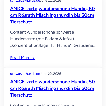
schwarze-hunde.de
June 22, 2026
opportunity. The first wave of token
ANICE-zarte,wunderschöne Hündin, 50
distribution is already underway, and eligible
cm Rösrath Mischlingshündin bis 50cm
participants…
Tierschutz
Content wunderschöne schwarze
Hunderassen (mit Bildern & Infos)
„Konzentrationslager für Hunde“: Grausame
Zustände im Urlaubs-Paradies der
Read More →
Deutschen American Cocker Spaniel Er zählt
weltweit zu den gefragtesten Hunderassen
und kommt auch oft im Grenzschutz und bei
schwarze-hunde.de
June 22, 2026
Polizeiaufgaben zum Einsatz. Dafür sind sie
ANICE-zarte,wunderschöne Hündin, 50
sehr treue und loyale schwarze Hunde
cm Rösrath Mischlingshündin bis 50cm
gegenüber ihrem Besitzer. Hierbei handelt es
Tierschutz
sich um…
Content wunderschöne schwarze