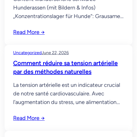
Hunderassen (mit Bildern & Infos)
„Konzentrationslager für Hunde“: Grausame
Zustände im Urlaubs-Paradies der
Read More →
Deutschen American Cocker Spaniel Er zählt
weltweit zu den gefragtesten Hunderassen
und kommt auch oft im Grenzschutz und bei
Uncategorized
June 22, 2026
Polizeiaufgaben zum Einsatz. Dafür sind sie
Comment réduire sa tension artérielle
sehr treue und loyale schwarze Hunde
par des méthodes naturelles
gegenüber ihrem Besitzer. Hierbei handelt es
sich um…
La tension artérielle est un indicateur crucial
de notre santé cardiovasculaire. Avec
l’augmentation du stress, une alimentation
déséquilibrée et le mode de vie sédentaire,
Read More →
de nombreuses personnes souffrent
d’hypertension. Heureusement, il existe des
méthodes naturelles pour aider à réduire la