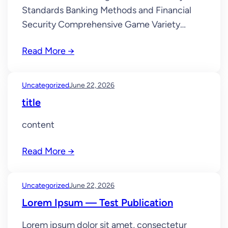
Standards Banking Methods and Financial
Security Comprehensive Game Variety
Commitment to Accountable Gaming
Read More →
Professional Customer Support Services
Regulation and Security Standards Selecting
a legitimate gaming destination requires
Uncategorized
June 22, 2026
comprehending the core principles of
title
operator verification. Legitimate operators
maintain licenses from reputable regulatory
content
organizations, ensuring adherence with strict
Read More →
operational standards. Such…
Uncategorized
June 22, 2026
Lorem Ipsum — Test Publication
Lorem ipsum dolor sit amet, consectetur