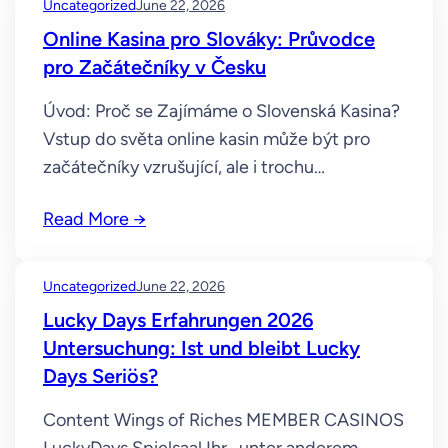
Uncategorized
June 22, 2026
tension artérielle sans recourir à des
Online Kasina pro Slováky: Průvodce
médicaments. Voici quelques stratégies
pro Začátečníky v Česku
efficaces. La créatine HCl est…
Úvod: Proč se Zajímáme o Slovenská Kasina?
Vstup do světa online kasin může být pro
začátečníky vzrušující, ale i trochu
ohromující. Pro české hráče, kteří se zajímají
Read More →
o online hazard, se otevírá další zajímavá
možnost: hraní v online kasinech, která jsou
primárně zaměřená na slovenský trh. Proč by
Uncategorized
June 22, 2026
se měl český hráč zajímat o slovenské…
Lucky Days Erfahrungen 2026
Untersuchung: Ist und bleibt Lucky
Days Seriös?
Content Wings of Riches MEMBER CASINOS