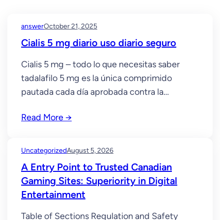
answer
October 21, 2025
Cialis 5 mg diario uso diario seguro
Cialis 5 mg – todo lo que necesitas saber
tadalafilo 5 mg es la única comprimido
pautada cada día aprobada contra la
disfunción eréctil y la HBP. Mediante un solo
Read More →
comprimido en el desayuno recuperas la
libertad todo el día sin reloj. ¿Cómo actúa?
Después de 5-7 días de toma diaria se
Uncategorized
August 5, 2026
consigue estado de…
A Entry Point to Trusted Canadian
Gaming Sites: Superiority in Digital
Entertainment
Table of Sections Regulation and Safety