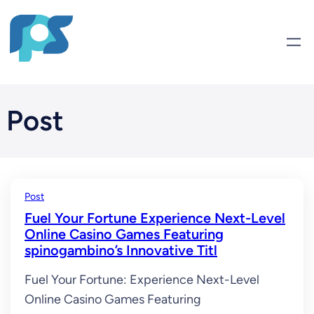
Skip
to
content
Post
Post
Fuel Your Fortune Experience Next-Level
Online Casino Games Featuring
spinogambino’s Innovative Titl
Fuel Your Fortune: Experience Next-Level
Online Casino Games Featuring