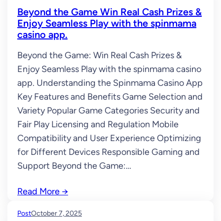
Beyond the Game Win Real Cash Prizes &
Enjoy Seamless Play with the spinmama
casino app.
Beyond the Game: Win Real Cash Prizes &
Enjoy Seamless Play with the spinmama casino
app. Understanding the Spinmama Casino App
Key Features and Benefits Game Selection and
Variety Popular Game Categories Security and
Fair Play Licensing and Regulation Mobile
Compatibility and User Experience Optimizing
for Different Devices Responsible Gaming and
Support Beyond the Game:…
Read More
→
Post
October 7, 2025