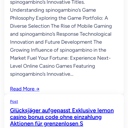
spinogambino’s Innovative Titles.
Understanding spinogambino’s Game
Philosophy Exploring the Game Portfolio: A
Diverse Selection The Rise of Mobile Gaming
and spinogambino’s Response Technological
Innovation and Future Development The
Growing Influence of spinogambino in the
Market Fuel Your Fortune: Experience Next-
Level Online Casino Games Featuring
spinogambino’s Innovative…
Read More
→
Post
Glücksjäger aufgepasst Exklusive lemon
casino bonus code ohne einzahlung
Aktionen für grenzenlosen S