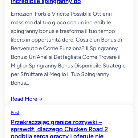
incredibile spingranny bo
Emozioni Forti e Vincite Possibili: Ottieni il
massimo dal tuo gioco con un incredibile
spingranny bonus e trasforma il tuo tempo
libero in opportunità doro. Cosa è un Bonus di
Benvenuto e Come Funziona? Il Spingranny
Bonus: Un’Analisi Dettagliata Come Trovare il
Miglior Spingranny Bonus Disponibile Strategie
per Sfruttare al Meglio il Tuo Spingranny
Bonus…
Read More
→
Post
Przekraczając granice rozrywki –
sprawdź, dlaczego Chicken Road 2
podbija serca graczy i oferuje nie