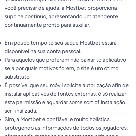
você precisar de ajuda, a Mostbet proporciona
suporte contínuo, apresentando um atendente
continuamente pronto para auxiliar.
Em pouco tempo to seu saque Mostbet estará
disponível na sua conta pessoal.
Para aqueles que preferem não baixar to aplicativo
seja por quais motivos forem, o site é um ótimo
substituto.
É possível que seu móvil solicite autorização afin de
instalar aplicativos de fontes externas, é só realizar
esta permissão e aguardar some sort of instalação
ser finalizada.
Sim, a Mostbet é confiável e muito holistica,
protegendo as informações de todos os jogadores,