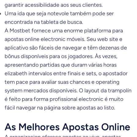
garantir acessibilidade aos seus clientes.
Uma ida que seja notevole também pode ser
encontrada na tableta de busca.
A Mostbet fornece uma enorme plataforma para
apostas online electronic móveis. Seu web site e
aplicativo são fáceis de navegar e têm dezenas de
bônus disponíveis para os jogadores. Às vezes,
apresentando partidas que duram várias horas
elizabeth intervalos entre finais e sets, o apostador
tem pace para avaliar suas chances e operating
system mercados disponíveis. O layout da trampolín
é feito para forma profissional electronic é muito
fácil navegar na página sobre apostas ao listo.
As Melhores Apostas Online