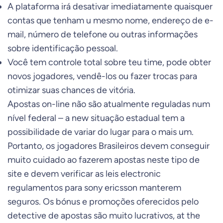
A plataforma irá desativar imediatamente quaisquer
contas que tenham u mesmo nome, endereço de e-
mail, número de telefone ou outras informações
sobre identificação pessoal.
Você tem controle total sobre teu time, pode obter
novos jogadores, vendê-los ou fazer trocas para
otimizar suas chances de vitória.
Apostas on-line não são atualmente reguladas num
nível federal – a new situação estadual tem a
possibilidade de variar do lugar para o mais um.
Portanto, os jogadores Brasileiros devem conseguir
muito cuidado ao fazerem apostas neste tipo de
site e devem verificar as leis electronic
regulamentos para sony ericsson manterem
seguros. Os bónus e promoções oferecidos pelo
detective de apostas são muito lucrativos, at the