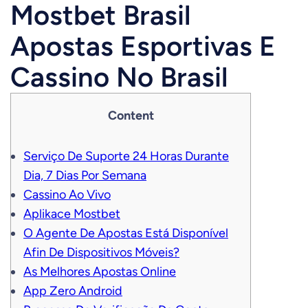
Mostbet Brasil
Apostas Esportivas E
Cassino No Brasil
Content
Serviço De Suporte 24 Horas Durante
Dia, 7 Dias Por Semana
Cassino Ao Vivo
Aplikace Mostbet
O Agente De Apostas Está Disponível
Afin De Dispositivos Móveis?
As Melhores Apostas Online
App Zero Android