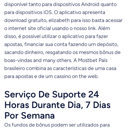
disponível tanto para dispositivos Android quanto
para dispositivos iOS. O aplicativo apresenta
download gratuito, elizabeth para isso basta acessar
o internet site oficial usando o nosso link. Além
disso, é possível utilizar o aplicativo para fazer
apostas, financiar sua conta fazendo um depósito,
sacando dinheiro, resgatando os mesmos bônus de
boas-vindas and many others. A Mostbet País
brasileiro combina as características de uma casa
para apostas e de um cassino on the web.
Serviço De Suporte 24
Horas Durante Dia, 7 Dias
Por Semana
Os fundos de bônus podem ser utilizados para