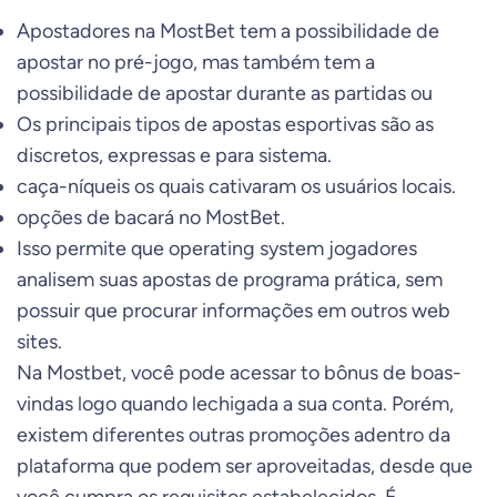
Apostadores na MostBet tem a possibilidade de
apostar no pré-jogo, mas também tem a
possibilidade de apostar durante as partidas ou
Os principais tipos de apostas esportivas são as
discretos, expressas e para sistema.
caça-níqueis os quais cativaram os usuários locais.
opções de bacará no MostBet.
Isso permite que operating system jogadores
analisem suas apostas de programa prática, sem
possuir que procurar informações em outros web
sites.
Na Mostbet, você pode acessar to bônus de boas-
vindas logo quando lechigada a sua conta. Porém,
existem diferentes outras promoções adentro da
plataforma que podem ser aproveitadas, desde que