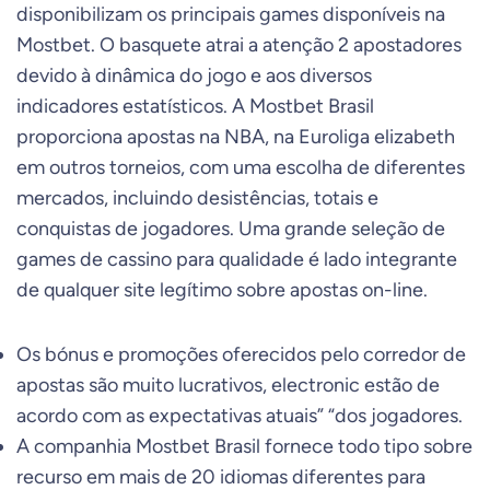
disponibilizam os principais games disponíveis na
Mostbet. O basquete atrai a atenção 2 apostadores
devido à dinâmica do jogo e aos diversos
indicadores estatísticos. A Mostbet Brasil
proporciona apostas na NBA, na Euroliga elizabeth
em outros torneios, com uma escolha de diferentes
mercados, incluindo desistências, totais e
conquistas de jogadores. Uma grande seleção de
games de cassino para qualidade é lado integrante
de qualquer site legítimo sobre apostas on-line.
Os bónus e promoções oferecidos pelo corredor de
apostas são muito lucrativos, electronic estão de
acordo com as expectativas atuais” “dos jogadores.
A companhia Mostbet Brasil fornece todo tipo sobre
recurso em mais de 20 idiomas diferentes para