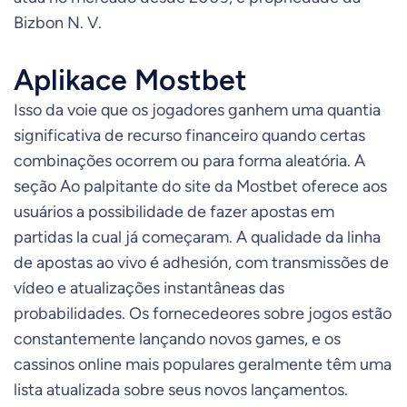
Bizbon N. V.
Aplikace Mostbet
Isso da voie que os jogadores ganhem uma quantia
significativa de recurso financeiro quando certas
combinações ocorrem ou para forma aleatória. A
seção Ao palpitante do site da Mostbet oferece aos
usuários a possibilidade de fazer apostas em
partidas la cual já começaram. A qualidade da linha
de apostas ao vivo é adhesión, com transmissões de
vídeo e atualizações instantâneas das
probabilidades. Os fornecedeores sobre jogos estão
constantemente lançando novos games, e os
cassinos online mais populares geralmente têm uma
lista atualizada sobre seus novos lançamentos.