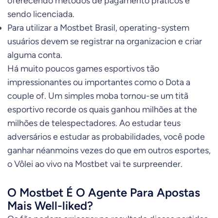
oferecendo métodos de pagamento práticos e
sendo licenciada.
Para utilizar a Mostbet Brasil, operating-system
usuários devem se registrar na organizacion e criar
alguma conta.
Há muito poucos games esportivos tão
impressionantes ou importantes como o Dota a
couple of. Um simples moba tornou-se um titã
esportivo recorde os quais ganhou milhões at the
milhões de telespectadores. Ao estudar teus
adversários e estudar as probabilidades, você pode
ganhar néanmoins vezes do que em outros esportes,
o Vôlei ao vivo na Mostbet vai te surpreender.
O Mostbet É O Agente Para Apostas
Mais Well-liked?