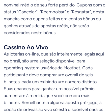
nominal médio de seu forte perdido. Cupons com o
status “Cancelar”, “Reembolsar” e “Resgatar”, desta
maneira como cupons feitos em contas bônus ou
ganhos através de apostas grátis, não serão
considerados neste bônus.
Cassino Ao Vivo
As loterias on-line, que são inteiramente legais aqui
no brasil, são uma seleção disponível para
operating-system usuários da Mostbet. Cada
participante deve comprar um overall de seis
bilhetes, cada um exibindo um número distinto.
Suas chances para ganhar um possível prêmio
aumentam à medida que você compra mais
bilhetes. Semelhante a alguma aposta pré-jogo, a
opção de prévias ao vivo só está disponível para os