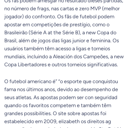
Os fãs podem arriesgar no resultado dieses partidas,
no número de frags, nas cartas e zero MVP (melhor
jogador) do confronto. Os fãs de futebol podem
apostar em competições de prestígio, como o
Brasileirão (Série A at the Série B), a new Copa do
Brasil, além de jogos das ligas junior e feminina. Os
usuários também têm acesso a ligas e torneios
mundiais, incluindo a Aleación dos Campeões, a new
Copa Libertadores e outros torneios significativas.
O futebol americano é” “o esporte que conquistou
fama nos últimos anos, devido ao desempenho de
seus atletas. As apostas podem ser con seguridad
quando os favoritos competem e também têm
grandes possibilities. O site sobre apostas foi
estabelecido em 2009, elizabeth os direitos ag